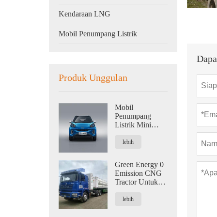
Kendaraan LNG
Mobil Penumpang Listrik
Dapa
Produk Unggulan
Mobil
Penumpang
Listrik Mini
Harga Rendah
Untuk Keluarga
lebih
Nol Emisi
Energi Baru
Green Energy 0
Emission CNG
Tractor Untuk
Logistik 420HP
lebih