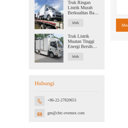
Truk Ringan
Listrik Murah
Berkualitas Baik
Untuk Logistik
Dengan
lebih
Me
Kapasitas 1,2
Ton
Truk Listrik
Muatan Tinggi
Energi Bersih
Ekonomis Untuk
Logistik
lebih
Hubungi
+86-22-27820651

gm@chtc-evemex.com
