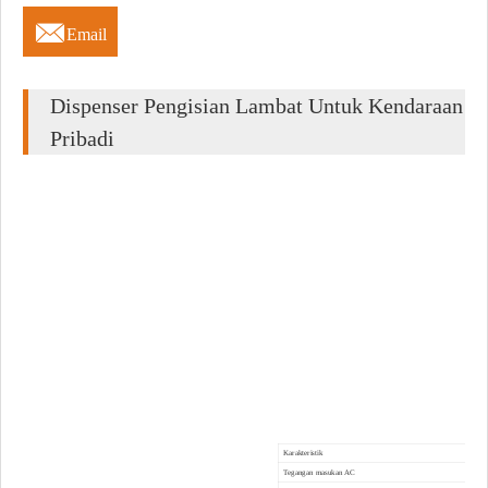

Email
Dispenser Pengisian Lambat Untuk Kendaraan
Pribadi
Karakteristik
Tegangan masukan AC
24