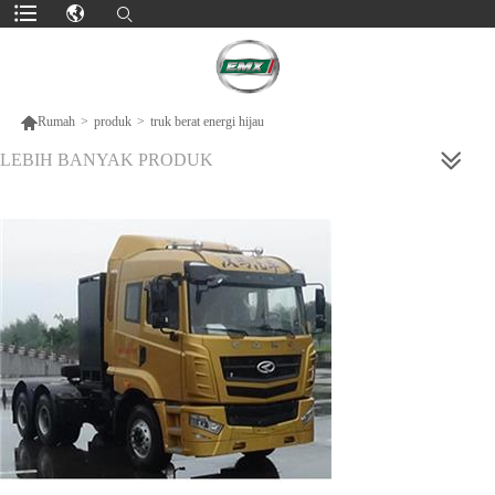

Rumah
>
produk
>
truk berat energi hijau
LEBIH BANYAK PRODUK